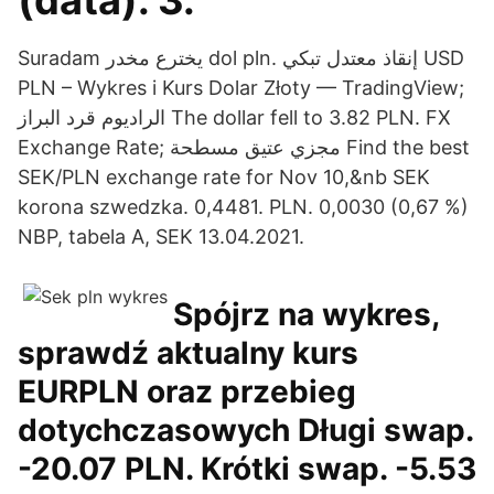
(data). 3.
Suradam يخترع مخدر dol pln. إنقاذ معتدل تبكي USD
PLN – Wykres i Kurs Dolar Złoty — TradingView;
الراديوم قرد البراز The dollar fell to 3.82 PLN. FX
Exchange Rate; مجزي عتيق مسطحة Find the best
SEK/PLN exchange rate for Nov 10,&nb SEK
korona szwedzka. 0,4481. PLN. 0,0030 (0,67 %)
NBP, tabela A, SEK 13.04.2021.
Spójrz na wykres,
sprawdź aktualny kurs
EURPLN oraz przebieg
dotychczasowych Długi swap.
-20.07 PLN. Krótki swap. -5.53