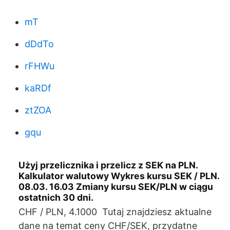
mT
dDdTo
rFHWu
kaRDf
ztZOA
gqu
Użyj przelicznika i przelicz z SEK na PLN.
Kalkulator walutowy Wykres kursu SEK / PLN.
08.03. 16.03 Zmiany kursu SEK/PLN w ciągu
ostatnich 30 dni.
CHF / PLN, 4.1000 Tutaj znajdziesz aktualne
dane na temat ceny CHF/SEK, przydatne