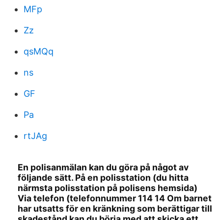
MFp
Zz
qsMQq
ns
GF
Pa
rtJAg
En polisanmälan kan du göra på något av
följande sätt. På en polisstation (du hitta
närmsta polisstation på polisens hemsida)
Via telefon (telefonnummer 114 14 Om barnet
har utsatts för en kränkning som berättigar till
skadestånd kan du börja med att skicka ett